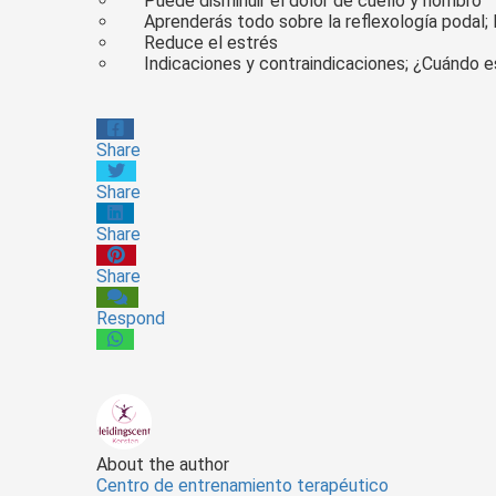
Puede disminuir el dolor de cuello y hombro
Aprenderás todo sobre la reflexología podal; 
Reduce el estrés
Indicaciones y contraindicaciones; ¿Cuándo es
Share
Share
Share
Share
Respond
About the author
Centro de entrenamiento terapéutico