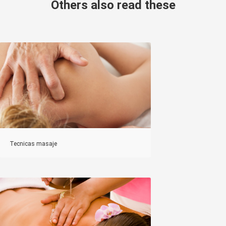
Others also read these
Tecnicas masaje